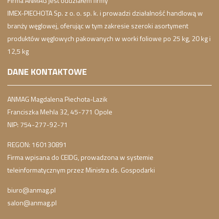
Firma ANMAG jest oddziałem firmy
IMEX-PIECHOTA Sp. z o. o. sp. k. i prowadzi działalność handlową w
branży węglowej, oferując w tym zakresie szeroki asortyment
produktów węglowych pakowanych w worki foliowe po 25 kg, 20 kg i
12,5 kg
DANE KONTAKTOWE
ANMAG Magdalena Piechota-Lazik
Franciszka Mehla 32, 45-771 Opole
NIP: 754-277-92-71
REGON: 160130891
Firma wpisana do CEIDG, prowadzona w systemie
teleinformatycznym przez Ministra ds. Gospodarki
biuro@anmag.pl
salon@anmag.pl